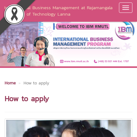
International Business Management at Rajamangala
Toggl
University of Technology Lanna
Navig
Home
How to apply
How to apply