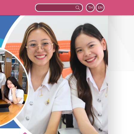
TH
EN